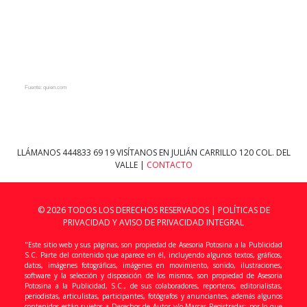
Fuente: quien.com
LLÁMANOS
444833 69 19
VISÍTANOS EN JULIÁN CARRILLO 120 COL. DEL
VALLE |
CONTACTO
© 2026 TODOS LOS DERECHOS RESERVADOS |
POLÍTICAS DE
PRIVACIDAD Y AVISO DE PRIVACIDAD INTEGRAL
"Este sitio web y sus páginas, son propiedad de Asesoria Potosina a la Publicidad
S.C. Parte del contenido que aparece en él, incluyendo algunos textos, gráficos,
datos, imágenes fotográficas, imágenes en movimiento, sonido, ilustraciones,
software y la selección y disposición de los mismos, son propiedad de Asesoria
Potosina a la Publicidad, S.C., de sus colaboradores, reporteros, editorialistas,
periodistas, articulistas, participantes, fotógrafos y anunciantes, además algunos
contenidos están sujetos a Derechos de Autor y/o Marcas Registradas; por lo que