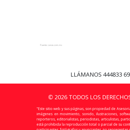
Fuente: caras.com.mx
LLÁMANOS
444833 6
© 2026 TODOS LOS DERECHO
"Este sitio web y sus páginas, son propiedad de Asesoria
imágenes en movimiento, sonido, ilustraciones, softw
reporteros, editorialistas, periodistas, articulistas, p
está prohibida la reproducción total o parcial de su conte
participantes, fotógrafos y anunciantes, no representan n