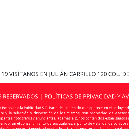
9 19
VISÍTANOS EN JULIÁN CARRILLO 120 COL. D
S RESERVADOS |
POLÍTICAS DE PRIVACIDAD Y A
 Potosina a la Publicidad S.C. Parte del contenido que aparece en él, incluyend
are y la selección y disposición de los mismos, son propiedad de Asesoria 
articipantes, fotógrafos y anunciantes, además algunos contenidos están sujet
nido, sin el consentimiento de sus titulares. El punto de vista, de los colaborado
i reflejan necesariamente el punto de vista de la empresa indicada, el cual es 