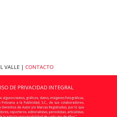
EL VALLE |
CONTACTO
VISO DE PRIVACIDAD INTEGRAL
o algunos textos, gráficos, datos, imágenes fotográficas,
Potosina a la Publicidad, S.C., de sus colaboradores,
os a Derechos de Autor y/o Marcas Registradas; por lo que
res, reporteros, editorialistas, periodistas, articulistas,
de la estricta responsabilidad de cada uno de ellos."