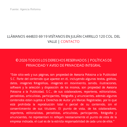
Fuente: Agencia Reforma
LLÁMANOS
444833 69 19
VISÍTANOS EN JULIÁN CARRILLO 120 COL. DEL
VALLE |
CONTACTO
© 2026 TODOS LOS DERECHOS RESERVADOS |
POLÍTICAS DE
PRIVACIDAD Y AVISO DE PRIVACIDAD INTEGRAL
"Este sitio web y sus páginas, son propiedad de Asesoria Potosina a la Publicidad
S.C. Parte del contenido que aparece en él, incluyendo algunos textos, gráficos,
datos, imágenes fotográficas, imágenes en movimiento, sonido, ilustraciones,
software y la selección y disposición de los mismos, son propiedad de Asesoria
Potosina a la Publicidad, S.C., de sus colaboradores, reporteros, editorialistas,
periodistas, articulistas, participantes, fotógrafos y anunciantes, además algunos
contenidos están sujetos a Derechos de Autor y/o Marcas Registradas; por lo que
está prohibida la reproducción total o parcial de su contenido, sin el
consentimiento de sus titulares. El punto de vista, de los colaboradores,
reporteros, editorialistas, periodistas, articulistas, participantes, fotógrafos y
anunciantes, no representan ni reflejan necesariamente el punto de vista de la
empresa indicada, el cual es de la estricta responsabilidad de cada uno de ellos."