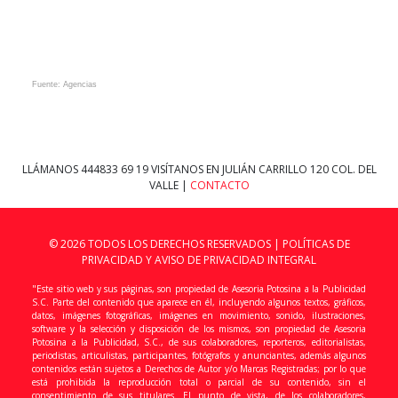
Fuente: Agencias
LLÁMANOS
444833 69 19
VISÍTANOS EN JULIÁN CARRILLO 120 COL. DEL
VALLE |
CONTACTO
© 2026 TODOS LOS DERECHOS RESERVADOS |
POLÍTICAS DE
PRIVACIDAD Y AVISO DE PRIVACIDAD INTEGRAL
"Este sitio web y sus páginas, son propiedad de Asesoria Potosina a la Publicidad
S.C. Parte del contenido que aparece en él, incluyendo algunos textos, gráficos,
datos, imágenes fotográficas, imágenes en movimiento, sonido, ilustraciones,
software y la selección y disposición de los mismos, son propiedad de Asesoria
Potosina a la Publicidad, S.C., de sus colaboradores, reporteros, editorialistas,
periodistas, articulistas, participantes, fotógrafos y anunciantes, además algunos
contenidos están sujetos a Derechos de Autor y/o Marcas Registradas; por lo que
está prohibida la reproducción total o parcial de su contenido, sin el
consentimiento de sus titulares. El punto de vista, de los colaboradores,