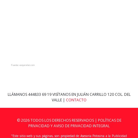
Fuente: esquirelat.com
LLÁMANOS
444833 69 19
VISÍTANOS EN JULIÁN CARRILLO 120 COL. DEL
VALLE |
CONTACTO
© 2026 TODOS LOS DERECHOS RESERVADOS |
POLÍTICAS DE
PRIVACIDAD Y AVISO DE PRIVACIDAD INTEGRAL
"Este sitio web y sus páginas, son propiedad de Asesoria Potosina a la Publicidad