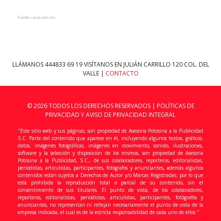
Fuente: caras.com.mx
LLÁMANOS
444833 69 19
VISÍTANOS EN JULIÁN CARRILLO 120 COL. DEL
VALLE |
CONTACTO
© 2026 TODOS LOS DERECHOS RESERVADOS |
POLÍTICAS DE
PRIVACIDAD Y AVISO DE PRIVACIDAD INTEGRAL
"Este sitio web y sus páginas, son propiedad de Asesoria Potosina a la Publicidad
S.C. Parte del contenido que aparece en él, incluyendo algunos textos, gráficos,
datos, imágenes fotográficas, imágenes en movimiento, sonido, ilustraciones,
software y la selección y disposición de los mismos, son propiedad de Asesoria
Potosina a la Publicidad, S.C., de sus colaboradores, reporteros, editorialistas,
periodistas, articulistas, participantes, fotógrafos y anunciantes, además algunos
contenidos están sujetos a Derechos de Autor y/o Marcas Registradas; por lo que
está prohibida la reproducción total o parcial de su contenido, sin el
consentimiento de sus titulares. El punto de vista, de los colaboradores,
reporteros, editorialistas, periodistas, articulistas, participantes, fotógrafos y
anunciantes, no representan ni reflejan necesariamente el punto de vista de la
empresa indicada, el cual es de la estricta responsabilidad de cada uno de ellos."