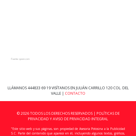
Fuente: quien.com
LLÁMANOS
444833 69 19
VISÍTANOS EN JULIÁN CARRILLO 120 COL. DEL
VALLE |
CONTACTO
© 2026 TODOS LOS DERECHOS RESERVADOS |
POLÍTICAS DE
PRIVACIDAD Y AVISO DE PRIVACIDAD INTEGRAL
"Este sitio web y sus páginas, son propiedad de Asesoria Potosina a la Publicidad
S.C. Parte del contenido que aparece en él, incluyendo algunos textos, gráficos,