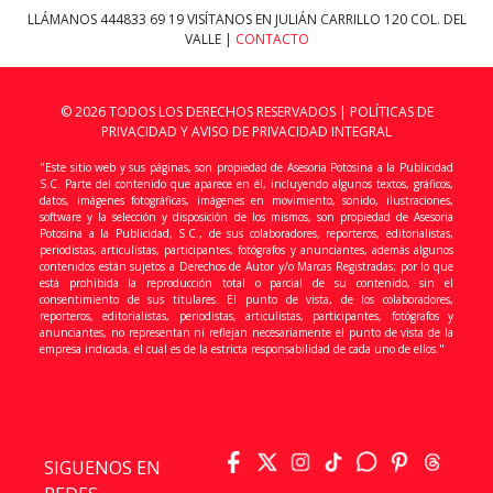
LLÁMANOS
444833 69 19
VISÍTANOS EN JULIÁN CARRILLO 120 COL. DEL
VALLE |
CONTACTO
© 2026 TODOS LOS DERECHOS RESERVADOS |
POLÍTICAS DE
PRIVACIDAD Y AVISO DE PRIVACIDAD INTEGRAL
"Este sitio web y sus páginas, son propiedad de Asesoria Potosina a la Publicidad
S.C. Parte del contenido que aparece en él, incluyendo algunos textos, gráficos,
datos, imágenes fotográficas, imágenes en movimiento, sonido, ilustraciones,
software y la selección y disposición de los mismos, son propiedad de Asesoria
Potosina a la Publicidad, S.C., de sus colaboradores, reporteros, editorialistas,
periodistas, articulistas, participantes, fotógrafos y anunciantes, además algunos
contenidos están sujetos a Derechos de Autor y/o Marcas Registradas; por lo que
está prohibida la reproducción total o parcial de su contenido, sin el
consentimiento de sus titulares. El punto de vista, de los colaboradores,
reporteros, editorialistas, periodistas, articulistas, participantes, fotógrafos y
anunciantes, no representan ni reflejan necesariamente el punto de vista de la
empresa indicada, el cual es de la estricta responsabilidad de cada uno de ellos."
SIGUENOS EN