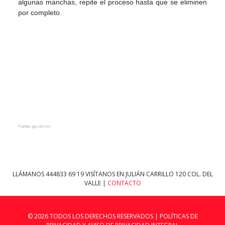
algunas manchas, repite el proceso hasta que se eliminen
por completo.
Fuente: gq.com.mx
LLÁMANOS
444833 69 19
VISÍTANOS EN JULIÁN CARRILLO 120 COL. DEL
VALLE |
CONTACTO
© 2026 TODOS LOS DERECHOS RESERVADOS |
POLÍTICAS DE