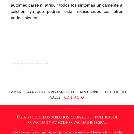
automedicarse ni atribuir todos los síntomas únicamente al
colchón, ya que podrían estar relacionados con otros
padecimientos.
Fuente: planoinformativo.com
LLÁMANOS
444833 69 19
VISÍTANOS EN JULIÁN CARRILLO 120 COL. DEL
VALLE |
CONTACTO
© 2026 TODOS LOS DERECHOS RESERVADOS |
POLÍTICAS DE
PRIVACIDAD Y AVISO DE PRIVACIDAD INTEGRAL
"Este sitio web y sus páginas, son propiedad de Asesoria Potosina a la Publicidad