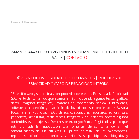
Fuente: El Imparcial
LLÁMANOS
444833 69 19
VISÍTANOS EN JULIÁN CARRILLO 120 COL. DEL
VALLE |
CONTACTO
© 2026 TODOS LOS DERECHOS RESERVADOS |
POLÍTICAS DE
PRIVACIDAD Y AVISO DE PRIVACIDAD INTEGRAL
"Este sitio web y sus páginas, son propiedad de Asesoria Potosina a la Publicidad
S.C. Parte del contenido que aparece en él, incluyendo algunos textos, gráficos,
datos, imágenes fotográficas, imágenes en movimiento, sonido, ilustraciones,
software y la selección y disposición de los mismos, son propiedad de Asesoria
Potosina a la Publicidad, S.C., de sus colaboradores, reporteros, editorialistas,
periodistas, articulistas, participantes, fotógrafos y anunciantes, además algunos
contenidos están sujetos a Derechos de Autor y/o Marcas Registradas; por lo que
está prohibida la reproducción total o parcial de su contenido, sin el
consentimiento de sus titulares. El punto de vista, de los colaboradores,
reporteros, editorialistas, periodistas, articulistas, participantes, fotógrafos y