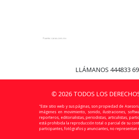
Fuente: caras.com.mx
LLÁMANOS
444833 6
© 2026 TODOS LOS DERECHO
"Este sitio web y sus páginas, son propiedad de Asesoria
imágenes en movimiento, sonido, ilustraciones, softw
reporteros, editorialistas, periodistas, articulistas, p
está prohibida la reproducción total o parcial de su conte
participantes, fotógrafos y anunciantes, no representan n