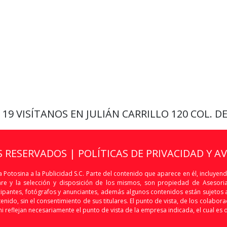
9 19
VISÍTANOS EN JULIÁN CARRILLO 120 COL. D
S RESERVADOS |
POLÍTICAS DE PRIVACIDAD Y A
 Potosina a la Publicidad S.C. Parte del contenido que aparece en él, incluyend
are y la selección y disposición de los mismos, son propiedad de Asesoria 
articipantes, fotógrafos y anunciantes, además algunos contenidos están sujet
nido, sin el consentimiento de sus titulares. El punto de vista, de los colaborado
i reflejan necesariamente el punto de vista de la empresa indicada, el cual es 