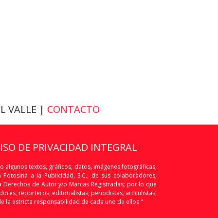
EL VALLE |
CONTACTO
VISO DE PRIVACIDAD INTEGRAL
o algunos textos, gráficos, datos, imágenes fotográficas,
Potosina a la Publicidad, S.C., de sus colaboradores,
os a Derechos de Autor y/o Marcas Registradas; por lo que
res, reporteros, editorialistas, periodistas, articulistas,
de la estricta responsabilidad de cada uno de ellos."