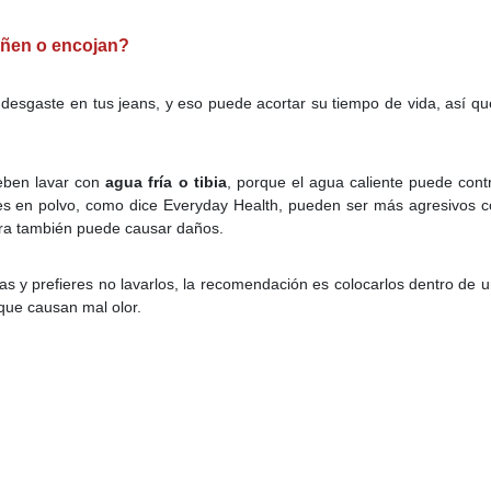
añen o encojan?
 desgaste en tus jeans, y eso puede acortar su tiempo de vida, así 
eben lavar con
agua fría o tibia
, porque el agua caliente puede con
tes en polvo, como dice Everyday Health, pueden ser más agresivos c
dora también puede causar daños.
s y prefieres no lavarlos, la recomendación es colocarlos dentro de un
 que causan mal olor.