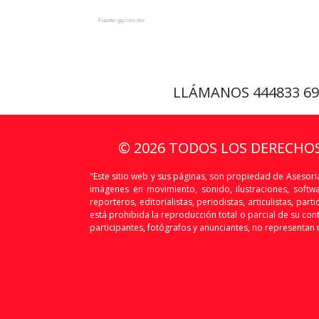
Fuente: gq.com.mx
LLÁMANOS
444833 6
© 2026 TODOS LOS DERECHO
"Este sitio web y sus páginas, son propiedad de Asesoria
imágenes en movimiento, sonido, ilustraciones, softw
reporteros, editorialistas, periodistas, articulistas, p
está prohibida la reproducción total o parcial de su conte
participantes, fotógrafos y anunciantes, no representan n