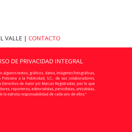
EL VALLE |
CONTACTO
VISO DE PRIVACIDAD INTEGRAL
o algunos textos, gráficos, datos, imágenes fotográficas,
Potosina a la Publicidad, S.C., de sus colaboradores,
os a Derechos de Autor y/o Marcas Registradas; por lo que
res, reporteros, editorialistas, periodistas, articulistas,
de la estricta responsabilidad de cada uno de ellos."