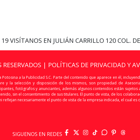
9 19
VISÍTANOS EN JULIÁN CARRILLO 120 COL. D
S RESERVADOS |
POLÍTICAS DE PRIVACIDAD Y A
 Potosina a la Publicidad S.C. Parte del contenido que aparece en él, incluyend
are y la selección y disposición de los mismos, son propiedad de Asesoria 
articipantes, fotógrafos y anunciantes, además algunos contenidos están sujet
nido, sin el consentimiento de sus titulares. El punto de vista, de los colaborado
i reflejan necesariamente el punto de vista de la empresa indicada, el cual es 
SIGUENOS EN REDES