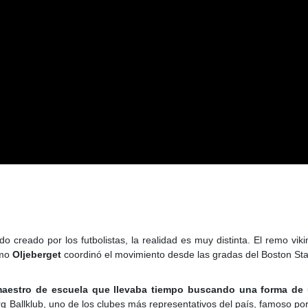
creado por los futbolistas, la realidad es muy distinta. El remo vik
omo
Oljeberget
coordinó el movimiento desde las gradas del Boston St
aestro de escuela que llevaba tiempo buscando una forma de u
org Ballklub, uno de los clubes más representativos del país, famoso 