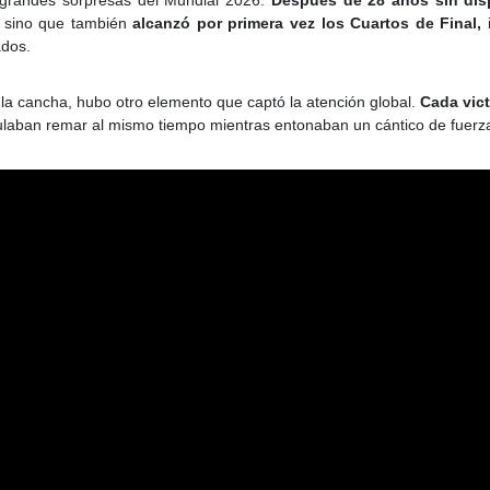
 grandes sorpresas del Mundial 2026.
Después de 28 años sin di
l, sino que también
alcanzó por primera vez los Cuartos de Final,
i
ados.
la cancha, hubo otro elemento que captó la atención global.
Cada vic
ulaban remar al mismo tiempo mientras entonaban un cántico de fuerz