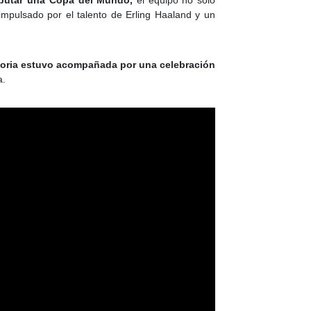
sputar una Copa del Mundo,
el equipo no solo
mpulsado por el talento de Erling Haaland y un
toria estuvo acompañada por una celebración
a.