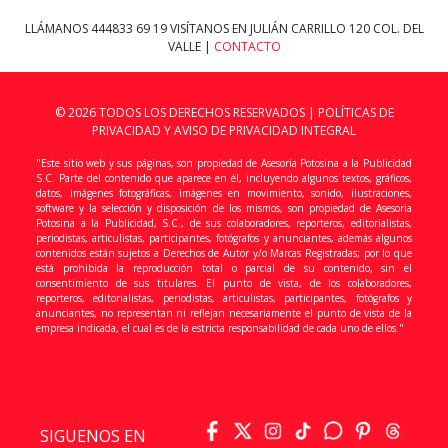
LLÁMANOS
444833 69 19
VISÍTANOS EN JULIÁN CARRILLO 120 COL. DEL
VALLE |
CONTACTO
© 2026 TODOS LOS DERECHOS RESERVADOS |
POLÍTICAS DE
PRIVACIDAD Y AVISO DE PRIVACIDAD INTEGRAL
"Este sitio web y sus páginas, son propiedad de Asesoria Potosina a la Publicidad
S.C. Parte del contenido que aparece en él, incluyendo algunos textos, gráficos,
datos, imágenes fotográficas, imágenes en movimiento, sonido, ilustraciones,
software y la selección y disposición de los mismos, son propiedad de Asesoria
Potosina a la Publicidad, S.C., de sus colaboradores, reporteros, editorialistas,
periodistas, articulistas, participantes, fotógrafos y anunciantes, además algunos
contenidos están sujetos a Derechos de Autor y/o Marcas Registradas; por lo que
está prohibida la reproducción total o parcial de su contenido, sin el
consentimiento de sus titulares. El punto de vista, de los colaboradores,
reporteros, editorialistas, periodistas, articulistas, participantes, fotógrafos y
anunciantes, no representan ni reflejan necesariamente el punto de vista de la
empresa indicada, el cual es de la estricta responsabilidad de cada uno de ellos."
SIGUENOS EN