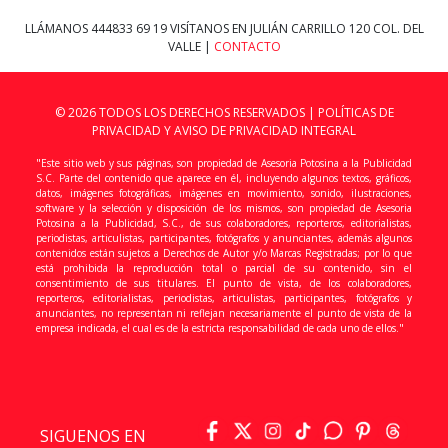
LLÁMANOS
444833 69 19
VISÍTANOS EN JULIÁN CARRILLO 120 COL. DEL
VALLE |
CONTACTO
© 2026 TODOS LOS DERECHOS RESERVADOS |
POLÍTICAS DE
PRIVACIDAD Y AVISO DE PRIVACIDAD INTEGRAL
"Este sitio web y sus páginas, son propiedad de Asesoria Potosina a la Publicidad
S.C. Parte del contenido que aparece en él, incluyendo algunos textos, gráficos,
datos, imágenes fotográficas, imágenes en movimiento, sonido, ilustraciones,
software y la selección y disposición de los mismos, son propiedad de Asesoria
Potosina a la Publicidad, S.C., de sus colaboradores, reporteros, editorialistas,
periodistas, articulistas, participantes, fotógrafos y anunciantes, además algunos
contenidos están sujetos a Derechos de Autor y/o Marcas Registradas; por lo que
está prohibida la reproducción total o parcial de su contenido, sin el
consentimiento de sus titulares. El punto de vista, de los colaboradores,
reporteros, editorialistas, periodistas, articulistas, participantes, fotógrafos y
anunciantes, no representan ni reflejan necesariamente el punto de vista de la
empresa indicada, el cual es de la estricta responsabilidad de cada uno de ellos."
SIGUENOS EN