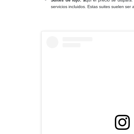
Suites de lujo: a
quí el precio se dispara
servicios incluidos. Estas suites suelen se