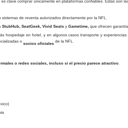
, es clave comprar únicamente en plataformas confiables. Estas son las
 sistemas de reventa autorizados directamente por la NFL.
s
StubHub, SeatGeek, Vivid Seats
y
Gametime,
que ofrecen garantía
ás hospedaje en hotel, y en algunos casos transporte y experiencia
cializadas o
de la NFL.
socios oficiales
rmales o redes sociales, incluso si el precio parece atractivo
.
xico)
nia