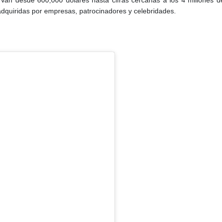
. Van desde 600,000 dólares hasta cifras cercanas a los 4 millones 
r adquiridas por empresas, patrocinadores y celebridades.