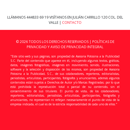
LLÁMANOS
444833 69 19
VISÍTANOS EN JULIÁN CARRILLO 120 COL. DEL
VALLE |
CONTACTO
© 2026 TODOS LOS DERECHOS RESERVADOS |
POLÍTICAS DE
PRIVACIDAD Y AVISO DE PRIVACIDAD INTEGRAL
"Este sitio web y sus páginas, son propiedad de Asesoria Potosina a la Publicidad
S.C. Parte del contenido que aparece en él, incluyendo algunos textos, gráficos,
datos, imágenes fotográficas, imágenes en movimiento, sonido, ilustraciones,
software y la selección y disposición de los mismos, son propiedad de Asesoria
Potosina a la Publicidad, S.C., de sus colaboradores, reporteros, editorialistas,
periodistas, articulistas, participantes, fotógrafos y anunciantes, además algunos
contenidos están sujetos a Derechos de Autor y/o Marcas Registradas; por lo que
está prohibida la reproducción total o parcial de su contenido, sin el
consentimiento de sus titulares. El punto de vista, de los colaboradores,
reporteros, editorialistas, periodistas, articulistas, participantes, fotógrafos y
anunciantes, no representan ni reflejan necesariamente el punto de vista de la
empresa indicada, el cual es de la estricta responsabilidad de cada uno de ellos."