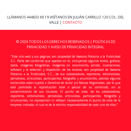
LLÁMANOS
444833 69 19
VISÍTANOS EN JULIÁN CARRILLO 120 COL. DEL
VALLE |
CONTACTO
© 2026 TODOS LOS DERECHOS RESERVADOS |
POLÍTICAS DE
PRIVACIDAD Y AVISO DE PRIVACIDAD INTEGRAL
"Este sitio web y sus páginas, son propiedad de Asesoria Potosina a la Publicidad
S.C. Parte del contenido que aparece en él, incluyendo algunos textos, gráficos,
datos, imágenes fotográficas, imágenes en movimiento, sonido, ilustraciones,
software y la selección y disposición de los mismos, son propiedad de Asesoria
Potosina a la Publicidad, S.C., de sus colaboradores, reporteros, editorialistas,
periodistas, articulistas, participantes, fotógrafos y anunciantes, además algunos
contenidos están sujetos a Derechos de Autor y/o Marcas Registradas; por lo que
está prohibida la reproducción total o parcial de su contenido, sin el
consentimiento de sus titulares. El punto de vista, de los colaboradores,
reporteros, editorialistas, periodistas, articulistas, participantes, fotógrafos y
anunciantes, no representan ni reflejan necesariamente el punto de vista de la
empresa indicada, el cual es de la estricta responsabilidad de cada uno de ellos."