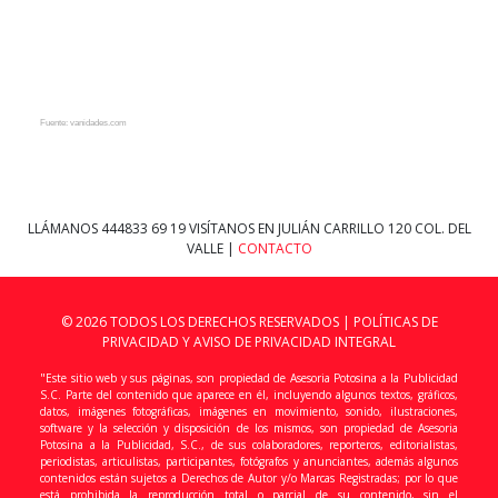
Fuente: vanidades.com
LLÁMANOS
444833 69 19
VISÍTANOS EN JULIÁN CARRILLO 120 COL. DEL
VALLE |
CONTACTO
© 2026 TODOS LOS DERECHOS RESERVADOS |
POLÍTICAS DE
PRIVACIDAD Y AVISO DE PRIVACIDAD INTEGRAL
"Este sitio web y sus páginas, son propiedad de Asesoria Potosina a la Publicidad
S.C. Parte del contenido que aparece en él, incluyendo algunos textos, gráficos,
datos, imágenes fotográficas, imágenes en movimiento, sonido, ilustraciones,
software y la selección y disposición de los mismos, son propiedad de Asesoria
Potosina a la Publicidad, S.C., de sus colaboradores, reporteros, editorialistas,
periodistas, articulistas, participantes, fotógrafos y anunciantes, además algunos
contenidos están sujetos a Derechos de Autor y/o Marcas Registradas; por lo que
está prohibida la reproducción total o parcial de su contenido, sin el