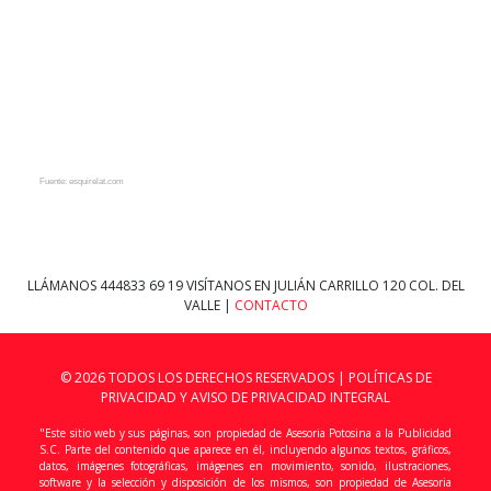
Fuente: esquirelat.com
LLÁMANOS
444833 69 19
VISÍTANOS EN JULIÁN CARRILLO 120 COL. DEL
VALLE |
CONTACTO
© 2026 TODOS LOS DERECHOS RESERVADOS |
POLÍTICAS DE
PRIVACIDAD Y AVISO DE PRIVACIDAD INTEGRAL
"Este sitio web y sus páginas, son propiedad de Asesoria Potosina a la Publicidad
S.C. Parte del contenido que aparece en él, incluyendo algunos textos, gráficos,
datos, imágenes fotográficas, imágenes en movimiento, sonido, ilustraciones,
software y la selección y disposición de los mismos, son propiedad de Asesoria