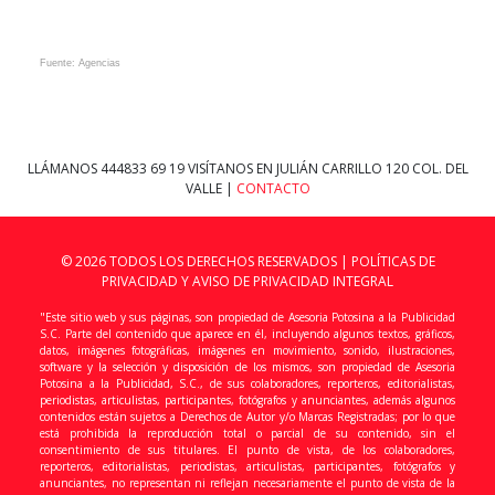
Fuente: Agencias
LLÁMANOS
444833 69 19
VISÍTANOS EN JULIÁN CARRILLO 120 COL. DEL
VALLE |
CONTACTO
© 2026 TODOS LOS DERECHOS RESERVADOS |
POLÍTICAS DE
PRIVACIDAD Y AVISO DE PRIVACIDAD INTEGRAL
"Este sitio web y sus páginas, son propiedad de Asesoria Potosina a la Publicidad
S.C. Parte del contenido que aparece en él, incluyendo algunos textos, gráficos,
datos, imágenes fotográficas, imágenes en movimiento, sonido, ilustraciones,
software y la selección y disposición de los mismos, son propiedad de Asesoria
Potosina a la Publicidad, S.C., de sus colaboradores, reporteros, editorialistas,
periodistas, articulistas, participantes, fotógrafos y anunciantes, además algunos
contenidos están sujetos a Derechos de Autor y/o Marcas Registradas; por lo que
está prohibida la reproducción total o parcial de su contenido, sin el
consentimiento de sus titulares. El punto de vista, de los colaboradores,
reporteros, editorialistas, periodistas, articulistas, participantes, fotógrafos y
anunciantes, no representan ni reflejan necesariamente el punto de vista de la