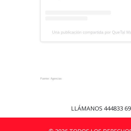
Una publicación compartida por QueTal M
Fuente: Agencias
LLÁMANOS
444833 6