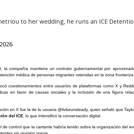
emetriou to her wedding, he runs an ICE Detentio
 2026
et, la compañía mantiene un contrato gubernamental por aproximad
y atención médica de personas migrantes retenidas en la zona fronteriza
vocó cuestionamientos entre usuarios de plataformas como X y Reddit,
licas en favor de causas sociales y la inclusión de una figura rela
ión en X fue la de la usuaria @livbeunsteady, quien señaló que Taylor
ción del ICE
, lo que intensificó la conversación digital.
 de control que la cantante habría tenido sobre la organización del eve
tentes sin revisión previa.