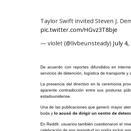
Taylor Swift invited Steven J. D
pic.twitter.com/HGvz3T8bje
— violet (@livbeunsteady)
July 4,
De acuerdo con reportes difundidos en intern
servicios de detención, logística de transporte 
La presencia del directivo en la ceremonia pro
aparente contradicción entre sus posturas púb
estadounidense.
Una de las publicaciones que generó mayor atenc
boda y
lo acusó de dirigir un centro de deten
En Reddit, usuarios también cuestionaron el nivel
celebración de esa magnitud no podía incluir asis