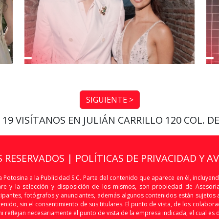
SIGUIENTE >
9 19
VISÍTANOS EN JULIÁN CARRILLO 120 COL. D
S RESERVADOS |
POLÍTICAS DE PRIVACIDAD Y A
 Potosina a la Publicidad S.C. Parte del contenido que aparece en él, incluyend
are y la selección y disposición de los mismos, son propiedad de Asesoria 
articipantes, fotógrafos y anunciantes, además algunos contenidos están sujet
nido, sin el consentimiento de sus titulares. El punto de vista, de los colaborado
i reflejan necesariamente el punto de vista de la empresa indicada, el cual es 