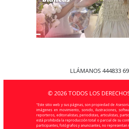
LLÁMANOS
444833 6
© 2026 TODOS LOS DERECHO
"Este sitio web y sus páginas, son propiedad de Asesoria
imágenes en movimiento, sonido, ilustraciones, softw
reporteros, editorialistas, periodistas, articulistas, p
está prohibida la reproducción total o parcial de su conte
participantes, fotógrafos y anunciantes, no representan n