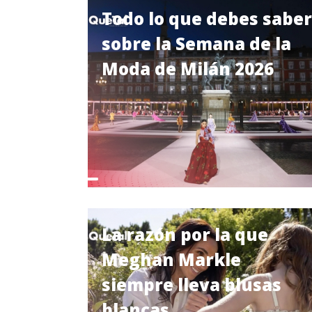
Todo lo que debes saber
sobre la Semana de la
Moda de Milán 2026
La razón por la que
Meghan Markle
siempre lleva blusas
blancas