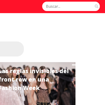
Las reglas invisibles del
front row en una
Fashion Week