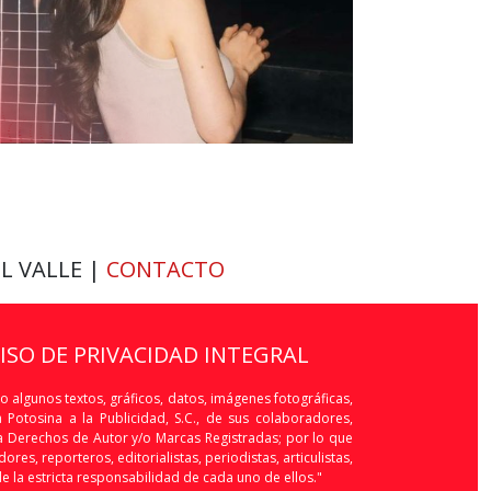
EL VALLE |
CONTACTO
VISO DE PRIVACIDAD INTEGRAL
o algunos textos, gráficos, datos, imágenes fotográficas,
Potosina a la Publicidad, S.C., de sus colaboradores,
os a Derechos de Autor y/o Marcas Registradas; por lo que
res, reporteros, editorialistas, periodistas, articulistas,
de la estricta responsabilidad de cada uno de ellos."