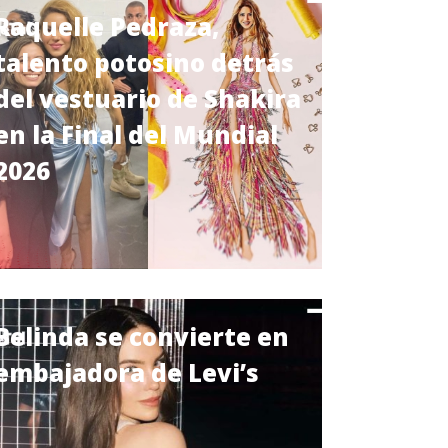
Raquelle Pedraza,
talento potosino detrás
del vestuario de Shakira
en la Final del Mundial
2026
Belinda se convierte en
embajadora de Levi’s