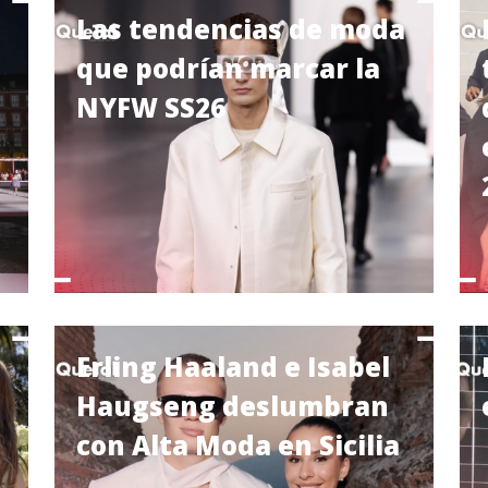
Las tendencias de moda
que podrían marcar la
NYFW SS26
Erling Haaland e Isabel
Haugseng deslumbran
con Alta Moda en Sicilia