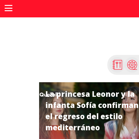
La princesa Leonor y la
infanta Sofía confirman
el regreso del estilo
mediterráneo