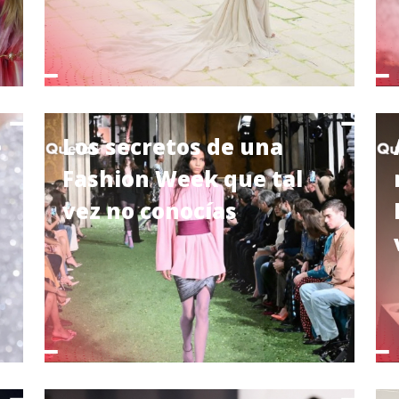
e
Los secretos de una
Fashion Week que tal
vez no conocías