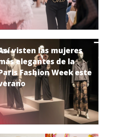
Así visten las mujeres
más elegantes de la
Paris Fashion Week este
verano