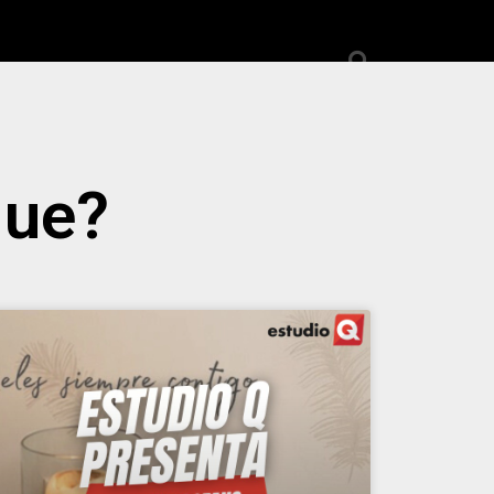
elleza
Viajes
Salud
que?