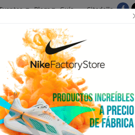
Eventos
Blogs
Guía
Citadella
QueTal